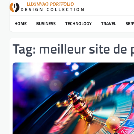
Skip
to
content
HOME
BUSINESS
TECHNOLOGY
TRAVEL
SER
Tag:
meilleur site de 