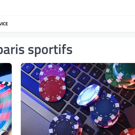
VICE
paris sportifs