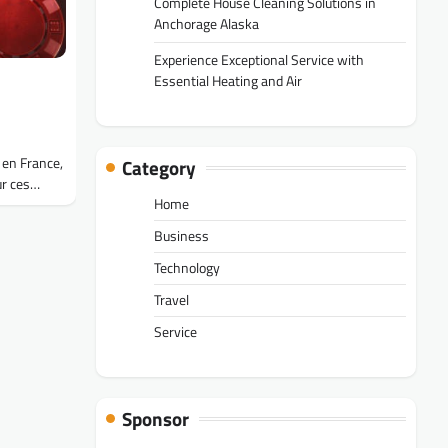
Complete House Cleaning Solutions in
Anchorage Alaska
Experience Exceptional Service with
Essential Heating and Air
 en France,
Category
ur ces…
Home
Business
Technology
Travel
Service
Sponsor