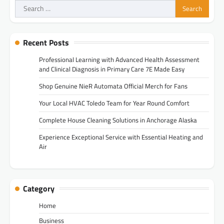
Search
for:
Recent Posts
Professional Learning with Advanced Health Assessment
and Clinical Diagnosis in Primary Care 7E Made Easy
Shop Genuine NieR Automata Official Merch for Fans
Your Local HVAC Toledo Team for Year Round Comfort
Complete House Cleaning Solutions in Anchorage Alaska
Experience Exceptional Service with Essential Heating and
Air
Category
Home
Business