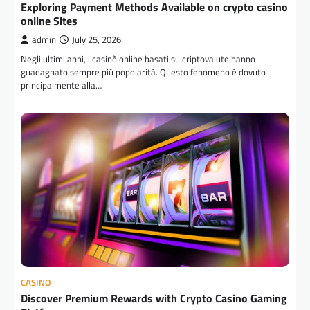
Exploring Payment Methods Available on crypto casino
online Sites
admin
July 25, 2026
Negli ultimi anni, i casinò online basati su criptovalute hanno
guadagnato sempre più popolarità. Questo fenomeno è dovuto
principalmente alla…
CASINO
Discover Premium Rewards with Crypto Casino Gaming