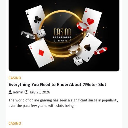
CASINO
Everything You Need to Know About 7Meter Slot
admin
July 23, 2026
The world of online gaming has seen a significant surge in popularity
over the past few years, with slots being…
CASINO