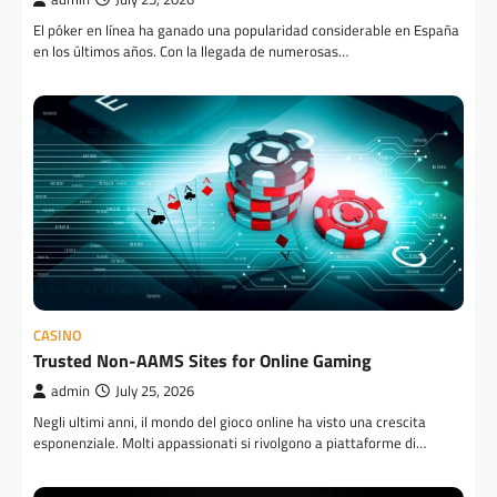
El póker en línea ha ganado una popularidad considerable en España
en los últimos años. Con la llegada de numerosas…
CASINO
Trusted Non-AAMS Sites for Online Gaming
admin
July 25, 2026
Negli ultimi anni, il mondo del gioco online ha visto una crescita
esponenziale. Molti appassionati si rivolgono a piattaforme di…