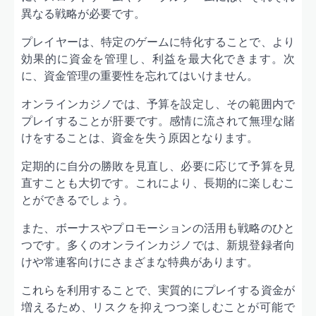
異なる戦略が必要です。
プレイヤーは、特定のゲームに特化することで、より
効果的に資金を管理し、利益を最大化できます。次
に、資金管理の重要性を忘れてはいけません。
オンラインカジノでは、予算を設定し、その範囲内で
プレイすることが肝要です。感情に流されて無理な賭
けをすることは、資金を失う原因となります。
定期的に自分の勝敗を見直し、必要に応じて予算を見
直すことも大切です。これにより、長期的に楽しむこ
とができるでしょう。
また、ボーナスやプロモーションの活用も戦略のひと
つです。多くのオンラインカジノでは、新規登録者向
けや常連客向けにさまざまな特典があります。
これらを利用することで、実質的にプレイする資金が
増えるため、リスクを抑えつつ楽しむことが可能で