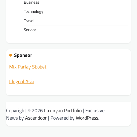
Business
Technology
Travel
Service
Sponsor
Mix Parlay Sbobet
Idngoal Asia
Copyright © 2026
Luxinyao Portfolio
| Exclusive
News by
Ascendoor
| Powered by
WordPress
.