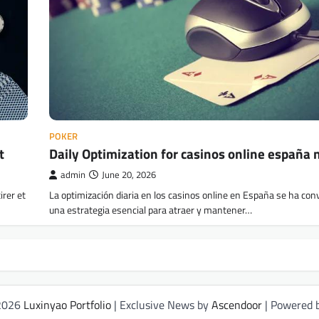
POKER
t
Daily Optimization for casinos online españa
admin
June 20, 2026
irer et
La optimización diaria en los casinos online en España se ha con
una estrategia esencial para atraer y mantener…
 2026
Luxinyao Portfolio
| Exclusive News by
Ascendoor
| Powered 