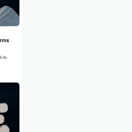
orms
lé du