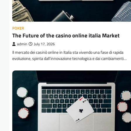
POKER
The Future of the casino online italia Market
admin
July 17, 2026
Il mercato dei casinò online in Italia sta vivendo una fase di rapida
evoluzione, spinta dall’innovazione tecnologica e dai cambiamenti…