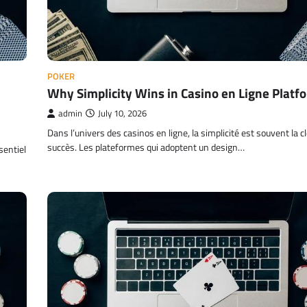
POKER
Why Simplicity Wins in Casino en Ligne Platf
admin
July 10, 2026
Dans l’univers des casinos en ligne, la simplicité est souvent la c
succès. Les plateformes qui adoptent un design…
sentiel