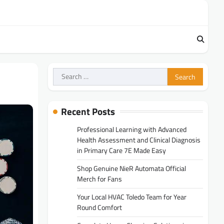
Search
for:
Recent Posts
Professional Learning with Advanced
Health Assessment and Clinical Diagnosis
in Primary Care 7E Made Easy
Shop Genuine NieR Automata Official
Merch for Fans
Your Local HVAC Toledo Team for Year
Round Comfort