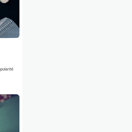
pularité