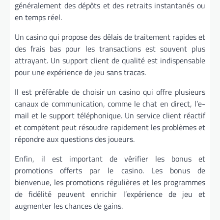
généralement des dépôts et des retraits instantanés ou
en temps réel.
Un casino qui propose des délais de traitement rapides et
des frais bas pour les transactions est souvent plus
attrayant. Un support client de qualité est indispensable
pour une expérience de jeu sans tracas.
Il est préférable de choisir un casino qui offre plusieurs
canaux de communication, comme le chat en direct, l’e-
mail et le support téléphonique. Un service client réactif
et compétent peut résoudre rapidement les problèmes et
répondre aux questions des joueurs.
Enfin, il est important de vérifier les bonus et
promotions offerts par le casino. Les bonus de
bienvenue, les promotions régulières et les programmes
de fidélité peuvent enrichir l’expérience de jeu et
augmenter les chances de gains.