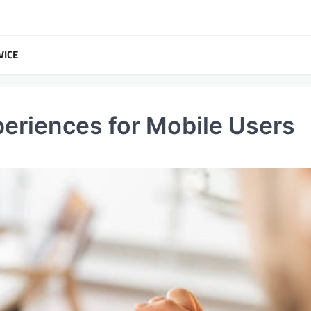
VICE
periences for Mobile Users