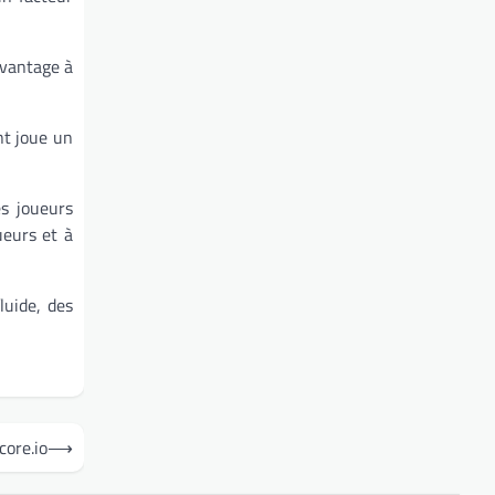
avantage à
nt joue un
es joueurs
ueurs et à
luide, des
core.io
⟶