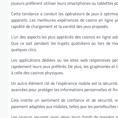
joueurs préfèrent utiliser leurs smartphones ou tablettes po
Cette tendance a conduit les opérateurs de jeux à optimise
appareils. Les meilleures expériences de casino en ligne po
rapidité de chargement et la variété des jeux proposés.
L’un des aspects les plus appréciés des casinos en ligne ad
Que ce soit pendant les trajets quotidiens ou lors de mo
quelques clics.
Les applications dédiées ou les sites web responsives pe
rapidement leurs jeux préférés. De plus, les graphismes et l
à celle des casinos physiques.
Un autre élément clé de l’expérience mobile est la sécurité
avancées pour protéger les informations personnelles et fin
Cela instille un sentiment de confiance et de sécurité, 
paiement adaptées aux mobiles, telles que les portefeuilles él
Les joueurs peuvent ainsi gérer leurs fonds de manière e