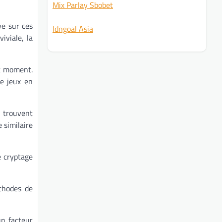
Mix Parlay Sbobet
ve sur ces
Idngoal Asia
iviale, la
ut moment.
de jeux en
s trouvent
 similaire
 cryptage
éthodes de
un facteur