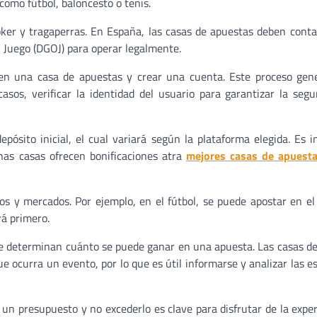
como fútbol, baloncesto o tenis.
ker y tragaperras. En España, las casas de apuestas deben cont
l Juego (DGOJ) para operar legalmente.
 en una casa de apuestas y crear una cuenta. Este proceso gen
asos, verificar la identidad del usuario para garantizar la segu
pósito inicial, el cual variará según la plataforma elegida. Es 
nas casas ofrecen bonificaciones atra
mejores casas de apuest
s y mercados. Por ejemplo, en el fútbol, se puede apostar en el
rá primero.
ue determinan cuánto se puede ganar en una apuesta. Las casas d
ue ocurra un evento, por lo que es útil informarse y analizar las es
n presupuesto y no excederlo es clave para disfrutar de la exper