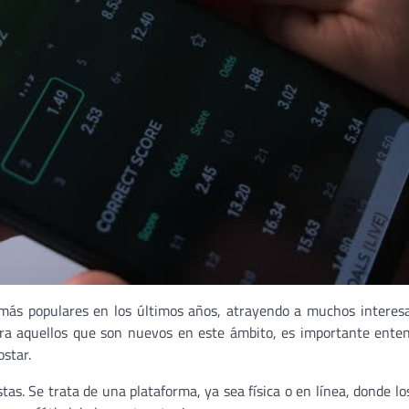
más populares en los últimos años, atrayendo a muchos interes
ara aquellos que son nuevos en este ámbito, es importante ent
star.
as. Se trata de una plataforma, ya sea física o en línea, donde lo