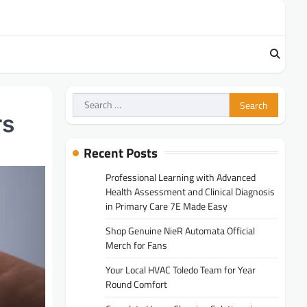
Search
for:
rs
Recent Posts
Professional Learning with Advanced
Health Assessment and Clinical Diagnosis
in Primary Care 7E Made Easy
Shop Genuine NieR Automata Official
Merch for Fans
Your Local HVAC Toledo Team for Year
Round Comfort