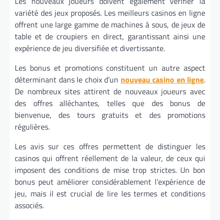
Les nouveaux joueurs doivent également vérifier la
variété des jeux proposés. Les meilleurs casinos en ligne
offrent une large gamme de machines à sous, de jeux de
table et de croupiers en direct, garantissant ainsi une
expérience de jeu diversifiée et divertissante.
Les bonus et promotions constituent un autre aspect
déterminant dans le choix d’un
nouveau casino en ligne
.
De nombreux sites attirent de nouveaux joueurs avec
des offres alléchantes, telles que des bonus de
bienvenue, des tours gratuits et des promotions
régulières.
Les avis sur ces offres permettent de distinguer les
casinos qui offrent réellement de la valeur, de ceux qui
imposent des conditions de mise trop strictes. Un bon
bonus peut améliorer considérablement l’expérience de
jeu, mais il est crucial de lire les termes et conditions
associés.