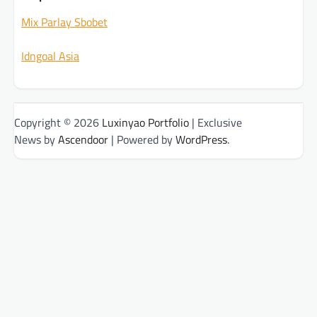
Mix Parlay Sbobet
Idngoal Asia
Copyright © 2026
Luxinyao Portfolio
| Exclusive
News by
Ascendoor
| Powered by
WordPress
.