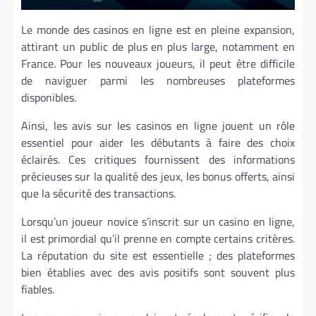
Le monde des casinos en ligne est en pleine expansion,
attirant un public de plus en plus large, notamment en
France. Pour les nouveaux joueurs, il peut être difficile
de naviguer parmi les nombreuses plateformes
disponibles.
Ainsi, les avis sur les casinos en ligne jouent un rôle
essentiel pour aider les débutants à faire des choix
éclairés. Ces critiques fournissent des informations
précieuses sur la qualité des jeux, les bonus offerts, ainsi
que la sécurité des transactions.
Lorsqu’un joueur novice s’inscrit sur un casino en ligne,
il est primordial qu’il prenne en compte certains critères.
La réputation du site est essentielle ; des plateformes
bien établies avec des avis positifs sont souvent plus
fiables.