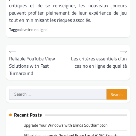
critiques et de se renseigner, les nouveaux joueurs
peuvent profiter pleinement de leur expérience de jeu
tout en minimisant les risques associés.
Tagged
casino en ligne
Post
⟵
⟶
navigation
Reliable YouTube View
Les critères essentiels d’un
Solutions with Fast
casino en ligne de qualité
Turnaround
Search
for:
Recent Posts
Upgrade Your Windows with Blinds Southampton
Affordable ac repair Pearland From Local HVAC Experts