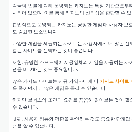
각국의 법률에 따라 운영되는 카지노는 특정 기관으로부터
시되어 있으며, 이를 통해 카지노의 신뢰성을 판단할 수 있
합법적으로 운영되는 카지노는 공정한 게임과 사용자 보호
도 중요한 요소입니다.
다양한 게임을 제공하는 사이트는 사용자에게 더 많은 선택권
함된 사이트를 선택하는 것이 좋습니다.
또한, 유명한 소프트웨어 제공업체의 게임을 사용하는 사이
션을 비교하는 것도 중요합니다.
많은 카지노 사이트는 신규 가입자에게 다
카지노 사이트 
을 줄이면서 더 많은 게임을 즐길 수 있습니다.
하지만 보너스의 조건과 요건을 꼼꼼히 읽어보는 것이 필
수 있습니다.
넷째, 사용자 리뷰와 평판을 확인하는 것도 중요한 단계입
성을 알 수 있습니다.