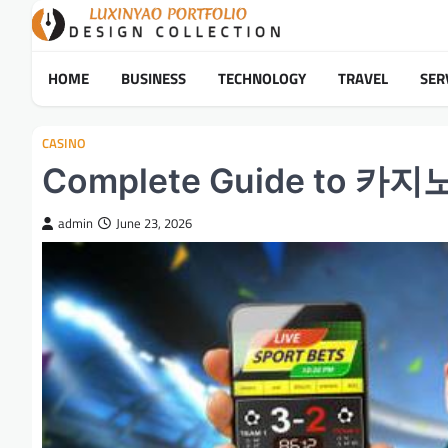
Skip
to
content
HOME
BUSINESS
TECHNOLOGY
TRAVEL
SER
CASINO
Complete Guide to 카
admin
June 23, 2026