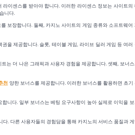
 라이센스를 받아야 합니다. 이러한 라이센스 정보는 사이트의 
습니다.
를 보장합니다. 둘째, 카지노 사이트의 게임 종류와 소프트웨어
을 제공합니다. 슬롯, 테이블 게임, 라이브 딜러 게임 등 여러
트는 더 나은 그래픽과 사용자 경험을 제공합니다. 셋째, 보너
추천
양한 보너스를 제공합니다. 이러한 보너스를 활용하면 초기
요합니다. 일부 보너스는 베팅 요구사항이 높아 실제로 이익을 
니다. 다른 사용자들의 경험담을 통해 카지노의 서비스 품질과 