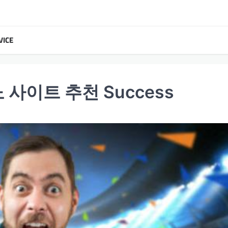
VICE
지노 사이트 추천 Success