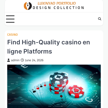
Skip
to
content
CASINO
Find High-Quality casino en
ligne Platforms
admin
June 24, 2026