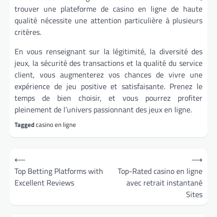
trouver une plateforme de casino en ligne de haute
qualité nécessite une attention particulière à plusieurs
critères.
En vous renseignant sur la légitimité, la diversité des
jeux, la sécurité des transactions et la qualité du service
client, vous augmenterez vos chances de vivre une
expérience de jeu positive et satisfaisante. Prenez le
temps de bien choisir, et vous pourrez profiter
pleinement de l’univers passionnant des jeux en ligne.
Tagged
casino en ligne
Post
⟵
⟶
navigation
Top Betting Platforms with
Top-Rated casino en ligne
Excellent Reviews
avec retrait instantané
Sites