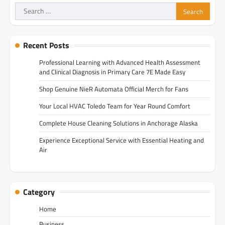
Search
for:
Recent Posts
Professional Learning with Advanced Health Assessment
and Clinical Diagnosis in Primary Care 7E Made Easy
Shop Genuine NieR Automata Official Merch for Fans
Your Local HVAC Toledo Team for Year Round Comfort
Complete House Cleaning Solutions in Anchorage Alaska
Experience Exceptional Service with Essential Heating and
Air
Category
Home
Business