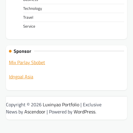
Technology
Travel
Service
Sponsor
Mix Parlay Sbobet
Idngoal Asia
Copyright © 2026
Luxinyao Portfolio
| Exclusive
News by
Ascendoor
| Powered by
WordPress
.