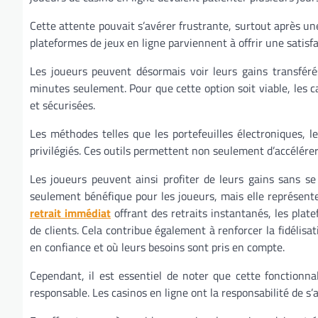
Cette attente pouvait s’avérer frustrante, surtout après une
plateformes de jeux en ligne parviennent à offrir une satisf
Les joueurs peuvent désormais voir leurs gains transféré
minutes seulement. Pour que cette option soit viable, les 
et sécurisées.
Les méthodes telles que les portefeuilles électroniques, 
privilégiés. Ces outils permettent non seulement d’accélérer 
Les joueurs peuvent ainsi profiter de leurs gains sans se 
seulement bénéfique pour les joueurs, mais elle représent
retrait immédiat
offrant des retraits instantanés, les pla
de clients. Cela contribue également à renforcer la fidélisat
en confiance et où leurs besoins sont pris en compte.
Cependant, il est essentiel de noter que cette fonctionn
responsable. Les casinos en ligne ont la responsabilité de 