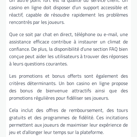
casino en ligne doit disposer d’un support accessible et
réactif, capable de résoudre rapidement les problèmes
rencontrés par les joueurs.
Que ce soit par chat en direct, téléphone ou e-mail, une
assistance efficace contribue à instaurer un climat de
confiance. De plus, la disponibilité d’une section FAQ bien
conçue peut aider les utilisateurs à trouver des réponses
à leurs questions courantes.
Les promotions et bonus offerts sont également des
critères déterminants. Un bon casino en ligne propose
des bonus de bienvenue attractifs ainsi que des
promotions régulières pour fidéliser ses joueurs.
Cela inclut des offres de remboursement, des tours
gratuits et des programmes de fidélité. Ces incitations
permettent aux joueurs de maximiser leur expérience de
jeu et d’allonger leur temps sur la plateforme.