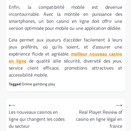
Enfin, la compatibilité mobile est devenue
incontournable. Avec la montée en puissance des
smartphones, un bon casino en ligne doit offrir une
version optimisée pour mobile ou une application dédiée.
Cela permet aux joueurs d’accéder facilement à leurs
jeux préférés, où qu’ils soient, et d’assurer une
expérience fluide et agréable.
meilleur nouveau casino
en ligne
de qualité allie sécurité, diversité des jeux,
service client efficace, promotions attractives et
accessibilité mobile.
Tagged
Online gambing play
Post
⟵
⟶
navigation
Les nouveaux casinos en
Real Player Review of
ligne qui changent les codes
casino en ligne légal en
du secteur
france