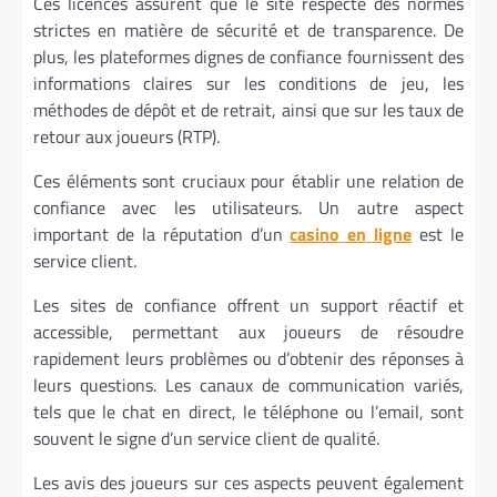
Ces licences assurent que le site respecte des normes
strictes en matière de sécurité et de transparence. De
plus, les plateformes dignes de confiance fournissent des
informations claires sur les conditions de jeu, les
méthodes de dépôt et de retrait, ainsi que sur les taux de
retour aux joueurs (RTP).
Ces éléments sont cruciaux pour établir une relation de
confiance avec les utilisateurs. Un autre aspect
important de la réputation d’un
casino en ligne
est le
service client.
Les sites de confiance offrent un support réactif et
accessible, permettant aux joueurs de résoudre
rapidement leurs problèmes ou d’obtenir des réponses à
leurs questions. Les canaux de communication variés,
tels que le chat en direct, le téléphone ou l’email, sont
souvent le signe d’un service client de qualité.
Les avis des joueurs sur ces aspects peuvent également