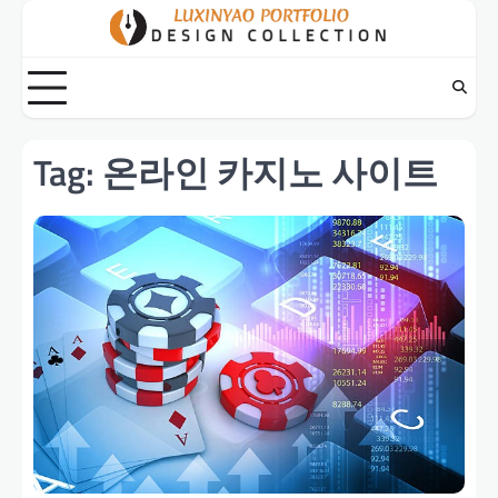
Skip
to
content
Tag:
온라인 카지노 사이트