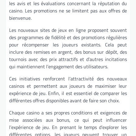
les avis et les évaluations concernant la réputation du
casino. Les promotions ne se limitent pas aux offres de
bienvenue.
Les nouveaux sites de jeux en ligne proposent souvent
des programmes de fidélité et des promotions régulières
pour récompenser les joueurs existants. Cela peut
inclure des remises en argent, des bonus sur dépôt, des
tournois avec des prix attractifs et d’autres incitations
qui maintiennent l’engagement des utilisateurs.
Ces initiatives renforcent l’attractivité des nouveaux
casinos et permettent aux joueurs de maximiser leur
expérience de jeu. Enfin, il est essentiel de comparer les
différentes offres disponibles avant de faire son choix.
Chaque casino a ses propres conditions et exigences de
mise associées aux bonus, ce qui peut influencer
l’expérience de jeu. En prenant le temps d’explorer les
différentes options, les joueurs peuvent trouver un