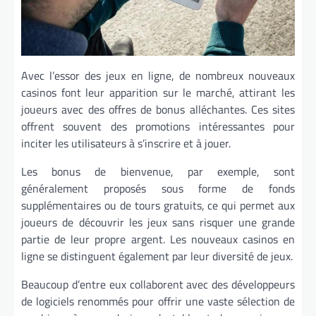
Avec l’essor des jeux en ligne, de nombreux nouveaux
casinos font leur apparition sur le marché, attirant les
joueurs avec des offres de bonus alléchantes. Ces sites
offrent souvent des promotions intéressantes pour
inciter les utilisateurs à s’inscrire et à jouer.
Les bonus de bienvenue, par exemple, sont
généralement proposés sous forme de fonds
supplémentaires ou de tours gratuits, ce qui permet aux
joueurs de découvrir les jeux sans risquer une grande
partie de leur propre argent. Les nouveaux casinos en
ligne se distinguent également par leur diversité de jeux.
Beaucoup d’entre eux collaborent avec des développeurs
de logiciels renommés pour offrir une vaste sélection de