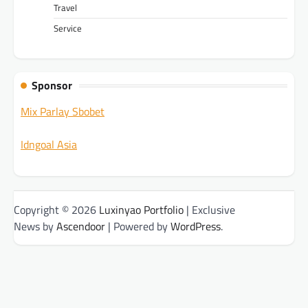
Travel
Service
Sponsor
Mix Parlay Sbobet
Idngoal Asia
Copyright © 2026
Luxinyao Portfolio
| Exclusive
News by
Ascendoor
| Powered by
WordPress
.