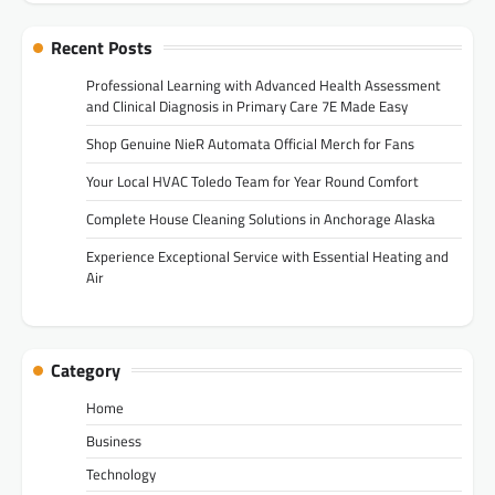
Recent Posts
Professional Learning with Advanced Health Assessment
and Clinical Diagnosis in Primary Care 7E Made Easy
Shop Genuine NieR Automata Official Merch for Fans
Your Local HVAC Toledo Team for Year Round Comfort
Complete House Cleaning Solutions in Anchorage Alaska
Experience Exceptional Service with Essential Heating and
Air
Category
Home
Business
Technology