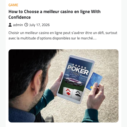
GAME
How to Choose a meilleur casino en ligne With
Confidence
admin
July 17, 2026
Choisir un meilleur casino en ligne peut s’avérer être un défi, surtout
avec la multitude d’options disponibles sur le marché.…