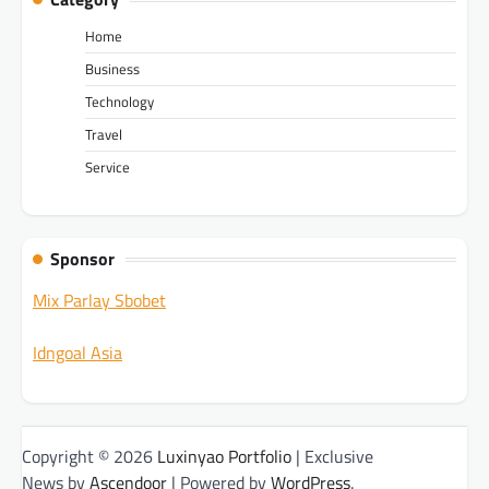
Home
Business
Technology
Travel
Service
Sponsor
Mix Parlay Sbobet
Idngoal Asia
Copyright © 2026
Luxinyao Portfolio
| Exclusive
News by
Ascendoor
| Powered by
WordPress
.