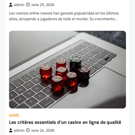
admin
June 25, 2026
Los casinos online nuevos han ganado popularidad en los últimos
años, atrayendo a jugadores de todo el mundo. Su crecimiento…
GAME
Les critères essentiels d’un casino en ligne de qualité
admin
June 24, 2026