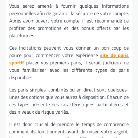
Vous serez amené à fournir quelques informations
personnelles afin de garantir la sécurité de votre compte.
Après avoir ouvert votre compte, il est recommandé de
profiter des promotions et des bonus offerts par les
plateformes.
Ces incitations peuvent vous donner un bon coup de
pouce pour commencer votre expérience
site de paris
sportif
placer vos premiers paris, il serait judicieux de
vous familiariser avec les différents types de paris
disponibles.
Les paris simples, combinés ou en direct sont quelques-
unes des options que vous aurez à disposition. Chacun de
ces types présente des caractéristiques particulières et
des niveaux de risque variés.
Il est donc crucial de prendre le temps de comprendre
comment ils fonctionnent avant de miser votre argent.