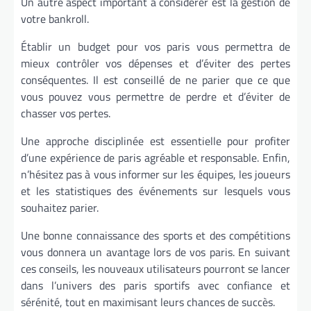
Un autre aspect important à considérer est la gestion de
votre bankroll.
Établir un budget pour vos paris vous permettra de
mieux contrôler vos dépenses et d’éviter des pertes
conséquentes. Il est conseillé de ne parier que ce que
vous pouvez vous permettre de perdre et d’éviter de
chasser vos pertes.
Une approche disciplinée est essentielle pour profiter
d’une expérience de paris agréable et responsable. Enfin,
n’hésitez pas à vous informer sur les équipes, les joueurs
et les statistiques des événements sur lesquels vous
souhaitez parier.
Une bonne connaissance des sports et des compétitions
vous donnera un avantage lors de vos paris. En suivant
ces conseils, les nouveaux utilisateurs pourront se lancer
dans l’univers des paris sportifs avec confiance et
sérénité, tout en maximisant leurs chances de succès.