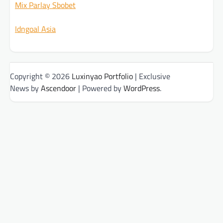
Mix Parlay Sbobet
Idngoal Asia
Copyright © 2026
Luxinyao Portfolio
| Exclusive
News by
Ascendoor
| Powered by
WordPress
.