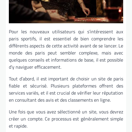
Pour les nouveaux utilisateurs qui s’intéressent aux
paris sportifs, il est essentiel de bien comprendre les
différents aspects de cette activité avant de se lancer. Le
monde des paris peut sembler complexe, mais avec
quelques conseils et informations de base, il est possible
d’y naviguer efficacement.
Tout d’abord, il est important de choisir un site de paris
fiable et sécurisé. Plusieurs plateformes offrent des
services variés, et il est crucial de vérifier leur réputation
en consultant des avis et des classements en ligne.
Une fois que vous avez sélectionné un site, vous devrez
créer un compte. Ce processus est généralement simple
et rapide.