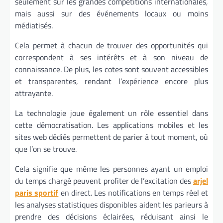
seulement sur les grandes compétitions internationales,
mais aussi sur des événements locaux ou moins
médiatisés.
Cela permet à chacun de trouver des opportunités qui
correspondent à ses intérêts et à son niveau de
connaissance. De plus, les cotes sont souvent accessibles
et transparentes, rendant l’expérience encore plus
attrayante.
La technologie joue également un rôle essentiel dans
cette démocratisation. Les applications mobiles et les
sites web dédiés permettent de parier à tout moment, où
que l’on se trouve.
Cela signifie que même les personnes ayant un emploi
du temps chargé peuvent profiter de l’excitation des
arjel
paris sportif
en direct. Les notifications en temps réel et
les analyses statistiques disponibles aident les parieurs à
prendre des décisions éclairées, réduisant ainsi le