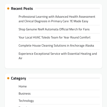
Recent Posts
Professional Learning with Advanced Health Assessment
and Clinical Diagnosis in Primary Care 7E Made Easy
Shop Genuine NieR Automata Official Merch for Fans
Your Local HVAC Toledo Team for Year Round Comfort
Complete House Cleaning Solutions in Anchorage Alaska
Experience Exceptional Service with Essential Heating and
Air
Category
Home
Business
Technology