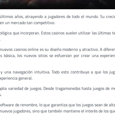
últimos años, atrayendo a jugadores de todo el mundo. Su crec
 en un mercado tan competitivo.
ógica que incorporan. Estos casinos suelen utilizar las últimas t
.
 nuevos casinos online es su diseño moderno y atractivo. A diferen
básica, los nuevos sitios se esfuerzan por crear una experien
s y una navegación intuitiva. Todo esto contribuye a que los ju
xperiencia general.
plia variedad de juegos. Desde tragamonedas hasta juegos de m
.
oftware de renombre, lo que garantiza que los juegos sean de alta
 nuevos jugadores, sino que también mantiene el interés de los qu