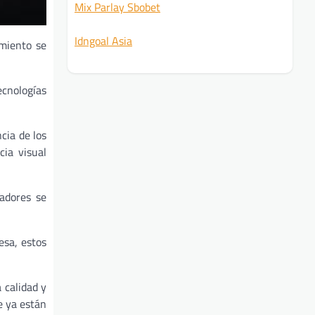
Mix Parlay Sbobet
Idngoal Asia
imiento se
ecnologías
cia de los
cia visual
gadores se
esa, estos
 calidad y
e ya están