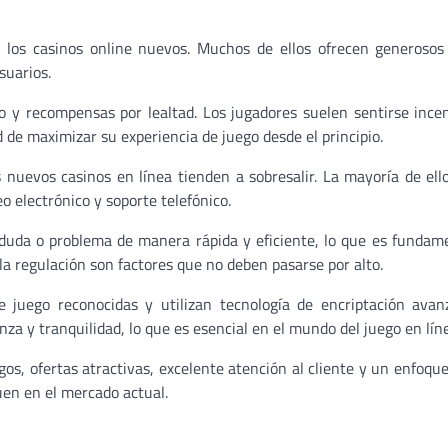
 los casinos online nuevos. Muchos de ellos ofrecen generosos
suarios.
to y recompensas por lealtad. Los jugadores suelen sentirse ince
 de maximizar su experiencia de juego desde el principio.
s nuevos casinos en línea tienden a sobresalir. La mayoría de ell
o electrónico y soporte telefónico.
 duda o problema de manera rápida y eficiente, lo que es fundam
la regulación son factores que no deben pasarse por alto.
e juego reconocidas y utilizan tecnología de encriptación ava
nza y tranquilidad, lo que es esencial en el mundo del juego en lín
s, ofertas atractivas, excelente atención al cliente y un enfoque
uen en el mercado actual.