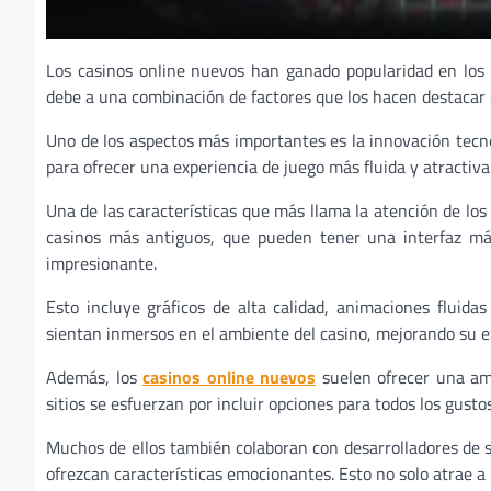
Los casinos online nuevos han ganado popularidad en los 
debe a una combinación de factores que los hacen destacar
Uno de los aspectos más importantes es la innovación tecnol
para ofrecer una experiencia de juego más fluida y atractiva
Una de las características que más llama la atención de los
casinos más antiguos, que pueden tener una interfaz más 
impresionante.
Esto incluye gráficos de alta calidad, animaciones fluida
sientan inmersos en el ambiente del casino, mejorando su e
Además, los
casinos online nuevos
suelen ofrecer una am
sitios se esfuerzan por incluir opciones para todos los gustos
Muchos de ellos también colaboran con desarrolladores de s
ofrezcan características emocionantes. Esto no solo atrae a