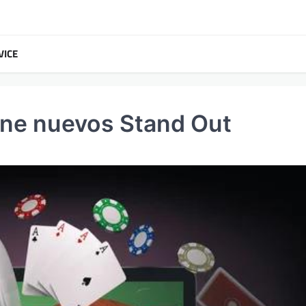
VICE
ine nuevos Stand Out