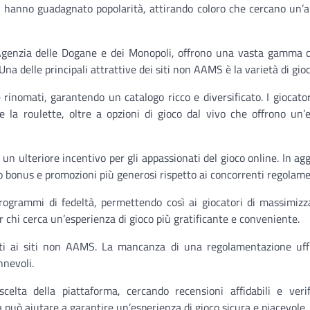
MS hanno guadagnato popolarità, attirando coloro che cercano un’a
genzia delle Dogane e dei Monopoli, offrono una vasta gamma d
na delle principali attrattive dei siti non AAMS è la varietà di gioch
e rinomati, garantendo un catalogo ricco e diversificato. I giocato
e la roulette, oltre a opzioni di gioco dal vivo che offrono un’
 un ulteriore incentivo per gli appassionati del gioco online. In ag
o bonus e promozioni più generosi rispetto ai concorrenti regolame
programmi di fedeltà, permettendo così ai giocatori di massimizza
r chi cerca un’esperienza di gioco più gratificante e conveniente.
ati ai siti non AAMS. La mancanza di una regolamentazione uff
nnevoli.
celta della piattaforma, cercando recensioni affidabili e veri
a può aiutare a garantire un’esperienza di gioco sicura e piacevole.