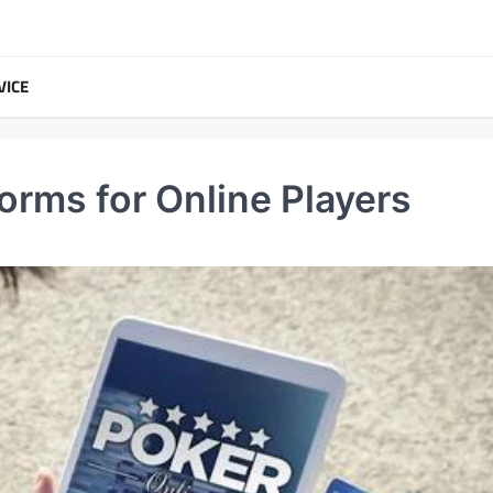
VICE
orms for Online Players