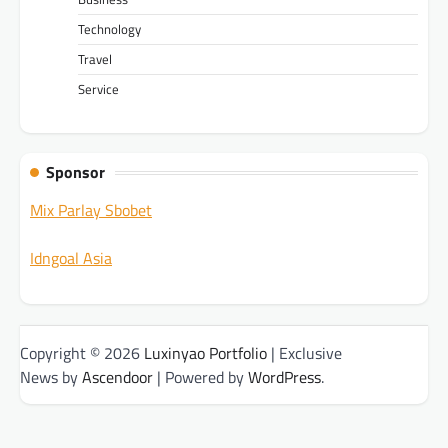
Technology
Travel
Service
Sponsor
Mix Parlay Sbobet
Idngoal Asia
Copyright © 2026
Luxinyao Portfolio
| Exclusive
News by
Ascendoor
| Powered by
WordPress
.