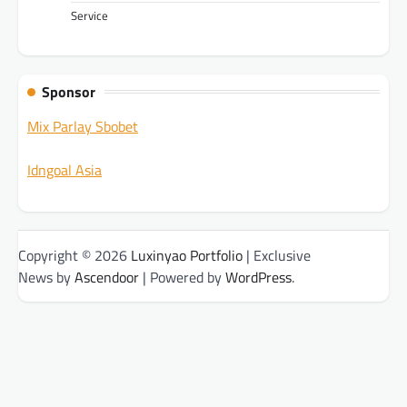
Service
Sponsor
Mix Parlay Sbobet
Idngoal Asia
Copyright © 2026
Luxinyao Portfolio
| Exclusive
News by
Ascendoor
| Powered by
WordPress
.