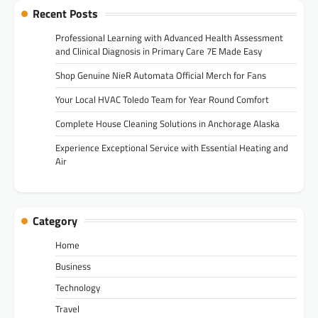
Recent Posts
Professional Learning with Advanced Health Assessment
and Clinical Diagnosis in Primary Care 7E Made Easy
Shop Genuine NieR Automata Official Merch for Fans
Your Local HVAC Toledo Team for Year Round Comfort
Complete House Cleaning Solutions in Anchorage Alaska
Experience Exceptional Service with Essential Heating and
Air
Category
Home
Business
Technology
Travel