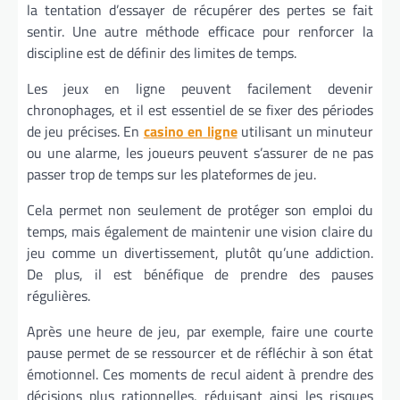
la tentation d’essayer de récupérer des pertes se fait
sentir. Une autre méthode efficace pour renforcer la
discipline est de définir des limites de temps.
Les jeux en ligne peuvent facilement devenir
chronophages, et il est essentiel de se fixer des périodes
de jeu précises. En
casino en ligne
utilisant un minuteur
ou une alarme, les joueurs peuvent s’assurer de ne pas
passer trop de temps sur les plateformes de jeu.
Cela permet non seulement de protéger son emploi du
temps, mais également de maintenir une vision claire du
jeu comme un divertissement, plutôt qu’une addiction.
De plus, il est bénéfique de prendre des pauses
régulières.
Après une heure de jeu, par exemple, faire une courte
pause permet de se ressourcer et de réfléchir à son état
émotionnel. Ces moments de recul aident à prendre des
décisions plus rationnelles, réduisant ainsi les risques