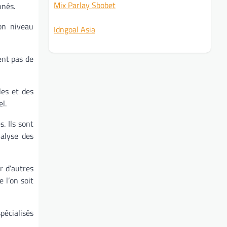
Mix Parlay Sbobet
nnés.
son niveau
Idngoal Asia
ent pas de
les et des
l.
. Ils sont
nalyse des
r d’autres
 l’on soit
pécialisés