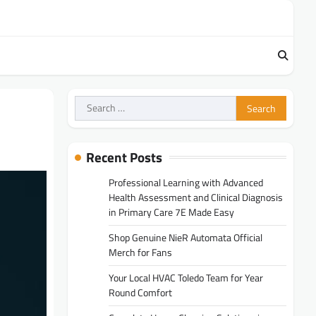
Search
for:
Recent Posts
Professional Learning with Advanced
Health Assessment and Clinical Diagnosis
in Primary Care 7E Made Easy
Shop Genuine NieR Automata Official
Merch for Fans
Your Local HVAC Toledo Team for Year
Round Comfort