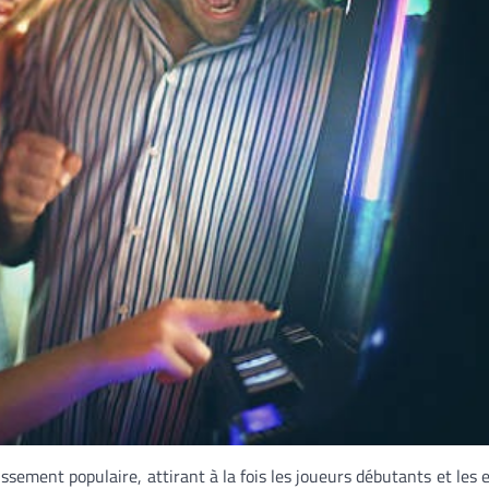
sement populaire, attirant à la fois les joueurs débutants et les e