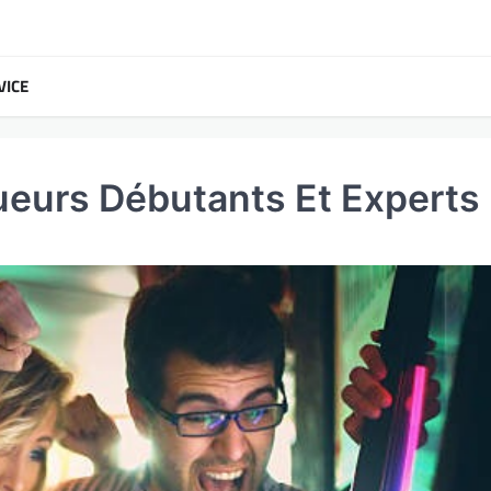
VICE
ueurs Débutants Et Experts