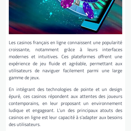
Les casinos français en ligne connaissent une popularité
croissante, notamment grâce à leurs interfaces
modernes et intuitives. Ces plateformes offrent une
expérience de jeu fluide et agréable, permettant aux
utilisateurs de naviguer facilement parmi une large
gamme de jeux.
En intégrant des technologies de pointe et un design
épuré, ces casinos répondent aux attentes des joueurs
contemporains, en leur proposant un environnement
ludique et engageant. L’un des principaux atouts des
casinos en ligne est leur capacité à s’adapter aux besoins
des utilisateurs.