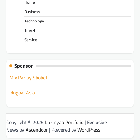
Home
Business
Technology
Travel
Service
Sponsor
Mix Parlay Sbobet
Idngoal Asia
Copyright © 2026
Luxinyao Portfolio
| Exclusive
News by
Ascendoor
| Powered by
WordPress
.