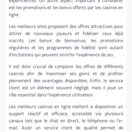
expérimentés. Un autre aspect important à considérer
est les promotions et les bonus offerts par les casinos en
ligne.
Les meilleurs sites proposent des offres attractives pour
attirer de nouveaux joueurs et fidéliser ceux déjà
inscrits. Les bonus de bienvenue, les promotions
régulières et les programmes de fidélité sont autant
d’incitations qui peuvent enrichir l’expérience de jeu.
Il est donc crucial de comparer les offres de différents
casinos afin de maximiser ses gains et de profiter
pleinement des avantages disponibles. Enfin, le service
client est un élément souvent négligé, mais il joue un
rôle essentiel dans l’expérience utilisateur.
Les meilleurs casinos en ligne mettent à disposition un
support réactif et efficace, accessible via plusieurs
canaux tels que le chat en direct, le téléphone ou l’e-
mail. Avoir un service client de qualité permet de