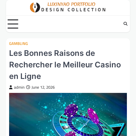
Skip
to
content
GAMBLING
Les Bonnes Raisons de
Rechercher le Meilleur Casino
en Ligne
admin
June 12, 2026