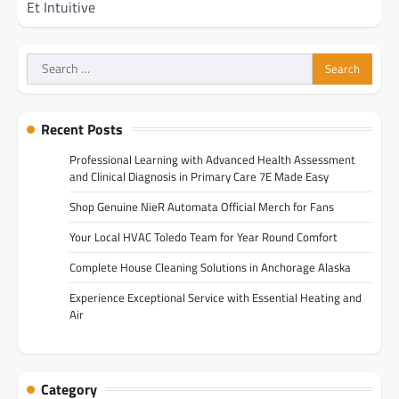
Et Intuitive
Search
for:
Recent Posts
Professional Learning with Advanced Health Assessment
and Clinical Diagnosis in Primary Care 7E Made Easy
Shop Genuine NieR Automata Official Merch for Fans
Your Local HVAC Toledo Team for Year Round Comfort
Complete House Cleaning Solutions in Anchorage Alaska
Experience Exceptional Service with Essential Heating and
Air
Category