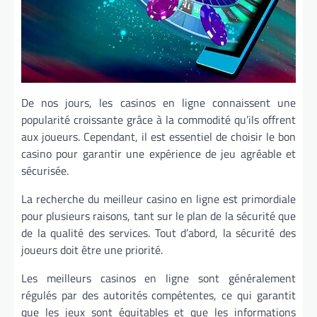
De nos jours, les casinos en ligne connaissent une
popularité croissante grâce à la commodité qu’ils offrent
aux joueurs. Cependant, il est essentiel de choisir le bon
casino pour garantir une expérience de jeu agréable et
sécurisée.
La recherche du meilleur casino en ligne est primordiale
pour plusieurs raisons, tant sur le plan de la sécurité que
de la qualité des services. Tout d’abord, la sécurité des
joueurs doit être une priorité.
Les meilleurs casinos en ligne sont généralement
régulés par des autorités compétentes, ce qui garantit
que les jeux sont équitables et que les informations