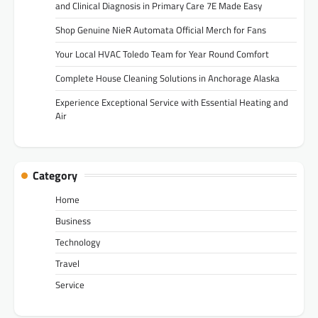
and Clinical Diagnosis in Primary Care 7E Made Easy
Shop Genuine NieR Automata Official Merch for Fans
Your Local HVAC Toledo Team for Year Round Comfort
Complete House Cleaning Solutions in Anchorage Alaska
Experience Exceptional Service with Essential Heating and
Air
Category
Home
Business
Technology
Travel
Service