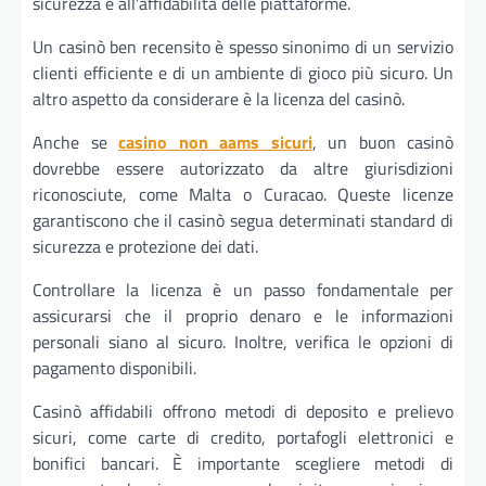
sicurezza e all’affidabilità delle piattaforme.
Un casinò ben recensito è spesso sinonimo di un servizio
clienti efficiente e di un ambiente di gioco più sicuro. Un
altro aspetto da considerare è la licenza del casinò.
Anche se
casino non aams sicuri
, un buon casinò
dovrebbe essere autorizzato da altre giurisdizioni
riconosciute, come Malta o Curacao. Queste licenze
garantiscono che il casinò segua determinati standard di
sicurezza e protezione dei dati.
Controllare la licenza è un passo fondamentale per
assicurarsi che il proprio denaro e le informazioni
personali siano al sicuro. Inoltre, verifica le opzioni di
pagamento disponibili.
Casinò affidabili offrono metodi di deposito e prelievo
sicuri, come carte di credito, portafogli elettronici e
bonifici bancari. È importante scegliere metodi di