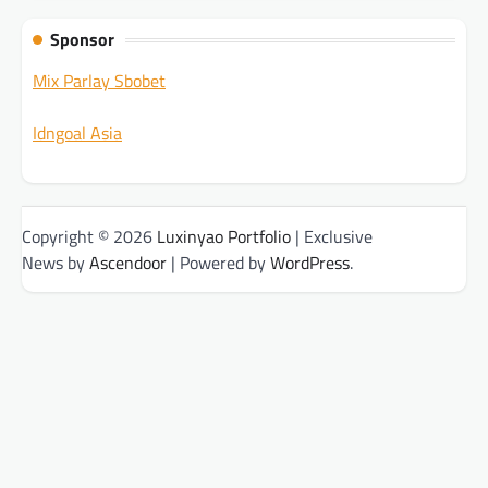
Sponsor
Mix Parlay Sbobet
Idngoal Asia
Copyright © 2026
Luxinyao Portfolio
| Exclusive
News by
Ascendoor
| Powered by
WordPress
.