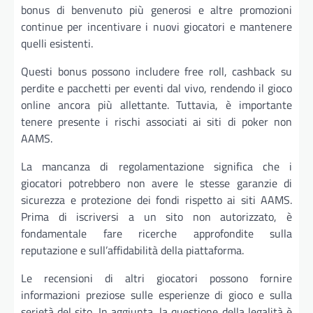
bonus di benvenuto più generosi e altre promozioni
continue per incentivare i nuovi giocatori e mantenere
quelli esistenti.
Questi bonus possono includere free roll, cashback su
perdite e pacchetti per eventi dal vivo, rendendo il gioco
online ancora più allettante. Tuttavia, è importante
tenere presente i rischi associati ai siti di poker non
AAMS.
La mancanza di regolamentazione significa che i
giocatori potrebbero non avere le stesse garanzie di
sicurezza e protezione dei fondi rispetto ai siti AAMS.
Prima di iscriversi a un sito non autorizzato, è
fondamentale fare ricerche approfondite sulla
reputazione e sull’affidabilità della piattaforma.
Le recensioni di altri giocatori possono fornire
informazioni preziose sulle esperienze di gioco e sulla
serietà del sito. In aggiunta, la questione della legalità è