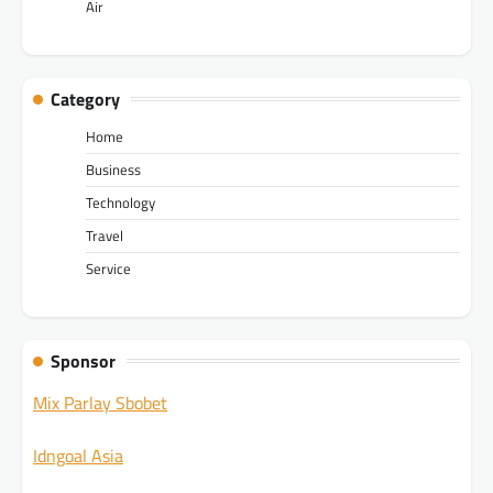
Air
Category
Home
Business
Technology
Travel
Service
Sponsor
Mix Parlay Sbobet
Idngoal Asia