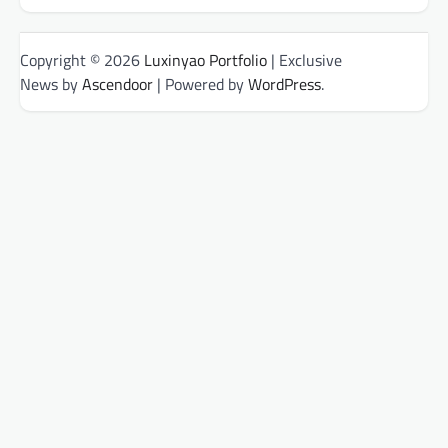
Copyright © 2026
Luxinyao Portfolio
| Exclusive
News by
Ascendoor
| Powered by
WordPress
.