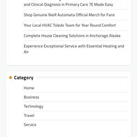
and Clinical Diagnosis in Primary Care 7E Made Easy
Shop Genuine NieR Automata Official Merch for Fans
Your Local HVAC Toledo Team for Year Round Comfort
Complete House Cleaning Solutions in Anchorage Alaska
Experience Exceptional Service with Essential Heating and
Air
Category
Home
Business
Technology
Travel
Service