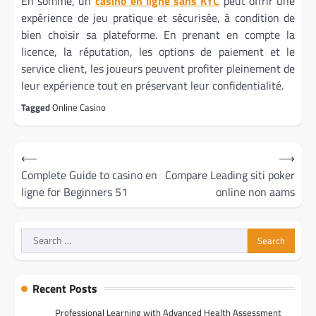
En somme, un
casino en ligne sans KYC
peut offrir une
expérience de jeu pratique et sécurisée, à condition de
bien choisir sa plateforme. En prenant en compte la
licence, la réputation, les options de paiement et le
service client, les joueurs peuvent profiter pleinement de
leur expérience tout en préservant leur confidentialité.
Tagged
Online Casino
Post
⟵
⟶
navigation
Complete Guide to casino en
Compare Leading siti poker
ligne for Beginners 51
online non aams
Search
for:
Recent Posts
Professional Learning with Advanced Health Assessment