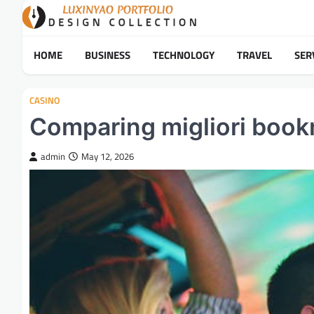
Skip
to
content
HOME
BUSINESS
TECHNOLOGY
TRAVEL
SER
CASINO
Comparing migliori boo
admin
May 12, 2026