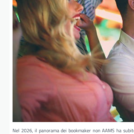
Nel 2026, il panorama dei bookmaker non AAMS ha subito n