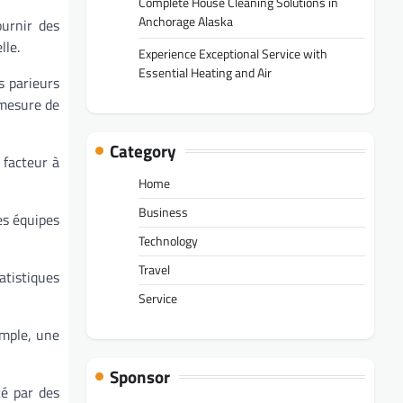
Complete House Cleaning Solutions in
Anchorage Alaska
ournir des
lle.
Experience Exceptional Service with
Essential Heating and Air
s parieurs
 mesure de
Category
 facteur à
Home
Business
es équipes
Technology
Travel
atistiques
Service
emple, une
Sponsor
cé par des