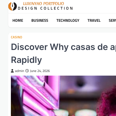
Skip
to
content
HOME
BUSINESS
TECHNOLOGY
TRAVEL
SER
CASINO
Discover Why casas de a
Rapidly
admin
June 24, 2026