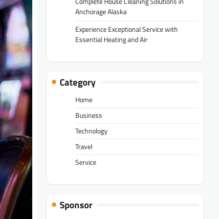
Complete House Cleaning Solutions in
Anchorage Alaska
Experience Exceptional Service with
Essential Heating and Air
Category
Home
Business
Technology
Travel
Service
Sponsor