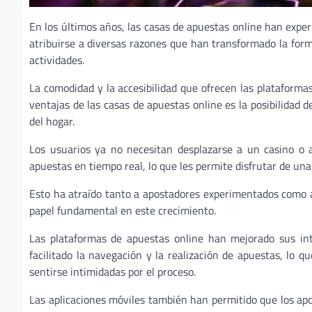
En los últimos años, las casas de apuestas online han exp
atribuirse a diversas razones que han transformado la forma
actividades.
La comodidad y la accesibilidad que ofrecen las plataformas 
ventajas de las casas de apuestas online es la posibilidad
del hogar.
Los usuarios ya no necesitan desplazarse a un casino o a
apuestas en tiempo real, lo que les permite disfrutar de una
Esto ha atraído tanto a apostadores experimentados como 
papel fundamental en este crecimiento.
Las plataformas de apuestas online han mejorado sus inte
facilitado la navegación y la realización de apuestas, lo 
sentirse intimidadas por el proceso.
Las aplicaciones móviles también han permitido que los apo