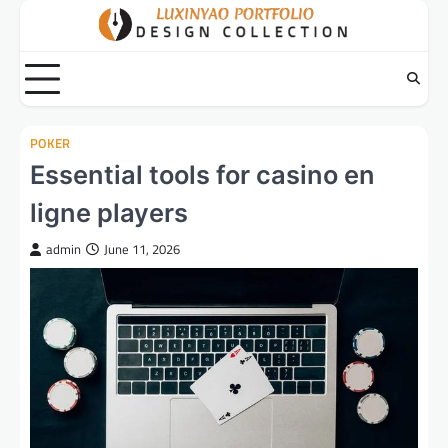
Skip
to
content
POKER
Essential tools for casino en
ligne players
admin
June 11, 2026