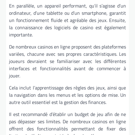
En parallèle, un appareil performant, qu’il s’agisse d’un
ordinateur, d’une tablette ou d’un smartphone, garantit
un fonctionnement fluide et agréable des jeux. Ensuite,
la connaissance des logiciels de casino est également
importante.
De nombreux casinos en ligne proposent des plateformes
variées, chacune avec ses propres caractéristiques. Les
joueurs devraient se familiariser avec les différentes
interfaces et fonctionnalités avant de commencer à
jouer.
Cela inclut l’apprentissage des règles des jeux, ainsi que
la navigation dans les menus et les options de mise. Un
autre outil essentiel est la gestion des finances.
Il est recommandé d’établir un budget de jeu afin de ne
pas dépasser ses limites. De nombreux casinos en ligne
offrent des fonctionnalités permettant de fixer des