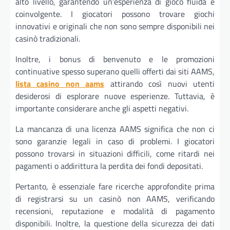
alto livello, garantendo un’esperienza di gioco fluida e
coinvolgente. I giocatori possono trovare giochi
innovativi e originali che non sono sempre disponibili nei
casinò tradizionali.
Inoltre, i bonus di benvenuto e le promozioni
continuative spesso superano quelli offerti dai siti AAMS,
lista casino non aams
attirando così nuovi utenti
desiderosi di esplorare nuove esperienze. Tuttavia, è
importante considerare anche gli aspetti negativi.
La mancanza di una licenza AAMS significa che non ci
sono garanzie legali in caso di problemi. I giocatori
possono trovarsi in situazioni difficili, come ritardi nei
pagamenti o addirittura la perdita dei fondi depositati.
Pertanto, è essenziale fare ricerche approfondite prima
di registrarsi su un casinò non AAMS, verificando
recensioni, reputazione e modalità di pagamento
disponibili. Inoltre, la questione della sicurezza dei dati