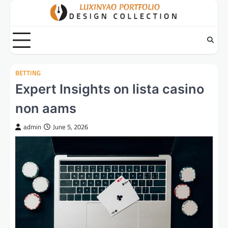
Skip
to
content
BETTING
Expert Insights on lista casino
non aams
admin
June 5, 2026