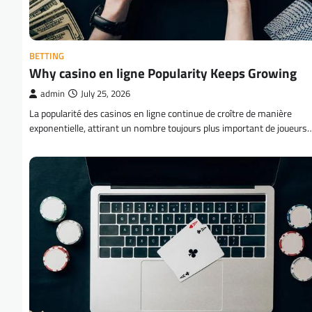
BETTING
Why casino en ligne Popularity Keeps Growing
admin
July 25, 2026
La popularité des casinos en ligne continue de croître de manière
exponentielle, attirant un nombre toujours plus important de joueurs