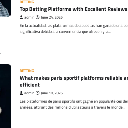
BETTING
Top Betting Platforms with Excellent Reviews
admin
June 24, 2026
En la actualidad, las plataformas de apuestas han ganado una po
significativa debido a la conveniencia que ofrecen y la…
…
BETTING
What makes paris sportif platforms reliable a
efficient
admin
June 10, 2026
Les plateformes de paris sportifs ont gagné en popularité ces de
années, attirant des millions d’utilisateurs à travers le monde.…