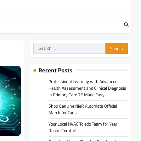
Search
for:
Recent Posts
Professional Learning with Advanced
Health Assessment and Clinical Diagnosis
in Primary Care 7E Made Easy
Shop Genuine NieR Automata Official
Merch for Fans
Your Local HVAC Toledo Team for Year
Round Comfort