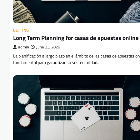
BETTING
Long Term Planning for casas de apuestas online
admin
June 23, 2026
La planificación a largo plazo en el ámbito de las casas de apuestas on
fundamental para garantizar su sostenibilidad…