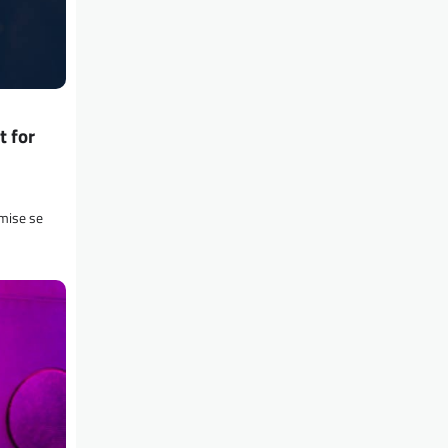
t for
 mise se