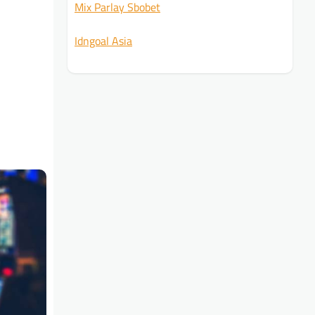
Mix Parlay Sbobet
Idngoal Asia