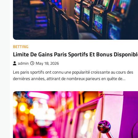
BETTING
Limite De Gains Paris Sportifs Et Bonus Disponib
admin
May 18, 2026
Les paris sportifs ont connu une popularité croissante au cours des
dernières années, attirant de nombreux parieurs en quête de…