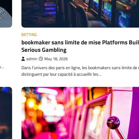
BETTING
bookmaker sans limite de mise Platforms Buil
Serious Gambling
admin
May 18, 2026
ò…
Dans l’univers des paris en ligne, les bookmakers sans limite de
distinguent par leur capacité à accueillir les…