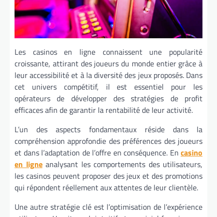
Les casinos en ligne connaissent une popularité
croissante, attirant des joueurs du monde entier grâce à
leur accessibilité et à la diversité des jeux proposés. Dans
cet univers compétitif, il est essentiel pour les
opérateurs de développer des stratégies de profit
efficaces afin de garantir la rentabilité de leur activité.
L’un des aspects fondamentaux réside dans la
compréhension approfondie des préférences des joueurs
et dans l’adaptation de l’offre en conséquence. En
casino
en ligne
analysant les comportements des utilisateurs,
les casinos peuvent proposer des jeux et des promotions
qui répondent réellement aux attentes de leur clientèle.
Une autre stratégie clé est l’optimisation de l’expérience