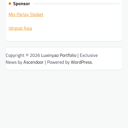
Sponsor
Mix Parlay Sbobet
Idngoal Asia
Copyright © 2026
Luxinyao Portfolio
| Exclusive
News by
Ascendoor
| Powered by
WordPress
.