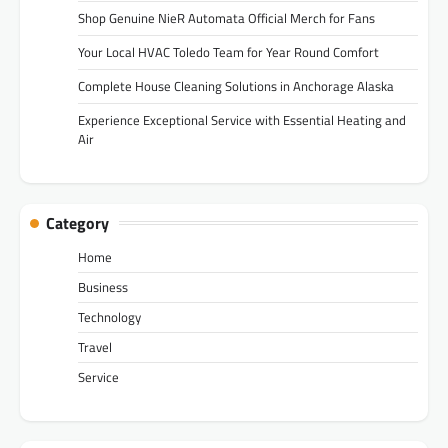
Shop Genuine NieR Automata Official Merch for Fans
Your Local HVAC Toledo Team for Year Round Comfort
Complete House Cleaning Solutions in Anchorage Alaska
Experience Exceptional Service with Essential Heating and
Air
Category
Home
Business
Technology
Travel
Service