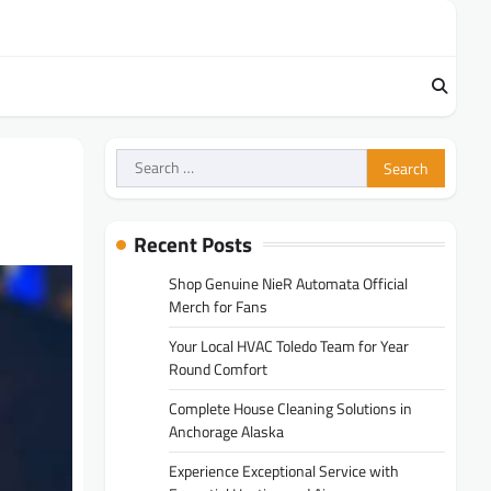
Search
for:
Recent Posts
Shop Genuine NieR Automata Official
Merch for Fans
Your Local HVAC Toledo Team for Year
Round Comfort
Complete House Cleaning Solutions in
Anchorage Alaska
Experience Exceptional Service with