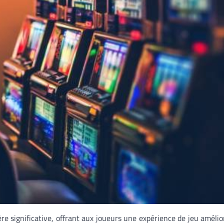
e significative, offrant aux joueurs une expérience de jeu amélio