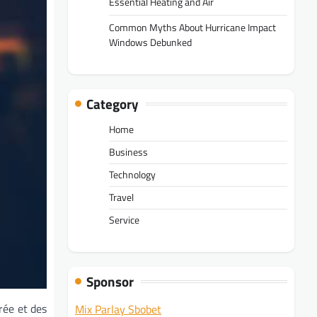
Essential Heating and Air
Common Myths About Hurricane Impact
Windows Debunked
Category
Home
Business
Technology
Travel
Service
Sponsor
rée et des
Mix Parlay Sbobet