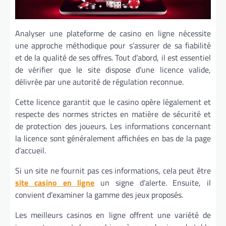
Analyser une plateforme de casino en ligne nécessite
une approche méthodique pour s’assurer de sa fiabilité
et de la qualité de ses offres. Tout d’abord, il est essentiel
de vérifier que le site dispose d’une licence valide,
délivrée par une autorité de régulation reconnue.
Cette licence garantit que le casino opère légalement et
respecte des normes strictes en matière de sécurité et
de protection des joueurs. Les informations concernant
la licence sont généralement affichées en bas de la page
d’accueil.
Si un site ne fournit pas ces informations, cela peut être
site casino en ligne
un signe d’alerte. Ensuite, il
convient d’examiner la gamme des jeux proposés.
Les meilleurs casinos en ligne offrent une variété de