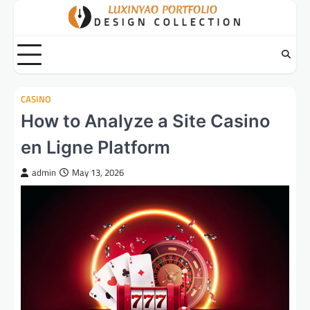
Skip
to
content
CASINO
How to Analyze a Site Casino
en Ligne Platform
admin
May 13, 2026