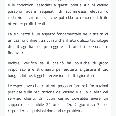
e le condizioni associati a questi bonus. Alcuni casinò
possono avere requisiti di scommessa elevati o
restrizioni sui prelievi, che potrebbero rendere difficile
ottenere profitti reali.
La sicurezza è un aspetto fondamentale nella scelta di
un casinò online. Assicurati che il sito utilizzi tecnologie
di crittografia per proteggere i tuoi dati personali e
finanziari.
Inoltre, verifica se il casinò ha politiche di gioco
responsabile e strumenti per aiutarti a gestire il tuo
budget. Infine, leggi le recensioni di altri giocatori.
Le esperienze di altri utenti possono fornire informazioni
preziose sulla reputazione del casinò e sulla qualità del
servizio clienti. Un buon casinò dovrebbe avere un
supporto disponibile 24 ore su 24, 7 giorni su 7, per
rispondere a qualsiasi domanda o problema.