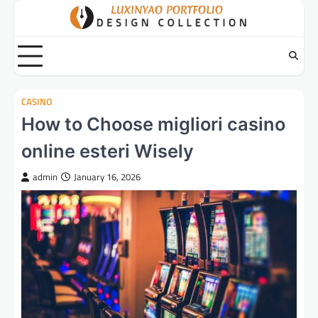
Skip
to
content
CASINO
How to Choose migliori casino
online esteri Wisely
admin
January 16, 2026