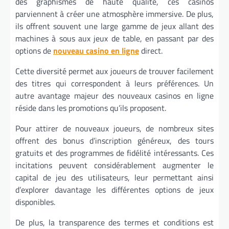
des graphismes de haute qualité, ces casinos
parviennent à créer une atmosphère immersive. De plus,
ils offrent souvent une large gamme de jeux allant des
machines à sous aux jeux de table, en passant par des
options de
nouveau casino en ligne
direct.
Cette diversité permet aux joueurs de trouver facilement
des titres qui correspondent à leurs préférences. Un
autre avantage majeur des nouveaux casinos en ligne
réside dans les promotions qu’ils proposent.
Pour attirer de nouveaux joueurs, de nombreux sites
offrent des bonus d’inscription généreux, des tours
gratuits et des programmes de fidélité intéressants. Ces
incitations peuvent considérablement augmenter le
capital de jeu des utilisateurs, leur permettant ainsi
d’explorer davantage les différentes options de jeux
disponibles.
De plus, la transparence des termes et conditions est