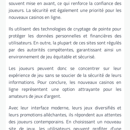
souvent mise en avant, ce qui renforce la confiance des
joueurs. La sécurité est également une priorité pour les
nouveaux casinos en ligne.
Ils utilisent des technologies de cryptage de pointe pour
protéger les données personnelles et financières des
utilisateurs. En outre, la plupart de ces sites sont régulés
par des autorités compétentes, garantissant ainsi un
environnement de jeu équitable et sécurisé.
Les joueurs peuvent donc se concentrer sur leur
expérience de jeu sans se soucier de la sécurité de leurs
informations. Pour conclure, les nouveaux casinos en
ligne représentent une option attrayante pour les
amateurs de jeux d’argent.
Avec leur interface moderne, leurs jeux diversifiés et
leurs promotions alléchantes, ils répondent aux attentes
des joueurs contemporains. En choisissant un nouveau
site de jeux, les utilisateurs peuvent profiter d’une