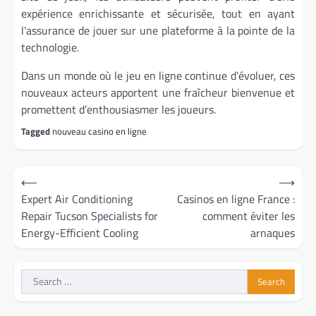
expérience enrichissante et sécurisée, tout en ayant
l’assurance de jouer sur une plateforme à la pointe de la
technologie.
Dans un monde où le jeu en ligne continue d’évoluer, ces
nouveaux acteurs apportent une fraîcheur bienvenue et
promettent d’enthousiasmer les joueurs.
Tagged
nouveau casino en ligne
Post
⟵
⟶
navigation
Expert Air Conditioning
Casinos en ligne France :
Repair Tucson Specialists for
comment éviter les
Energy-Efficient Cooling
arnaques
Search
for: