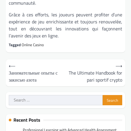
communauté.
Grâce à ces efforts, les joueurs peuvent profiter d’une
expérience de jeu enrichissante et toujours renouvelée,
tout en découvrant les innovations qui façonnent
l’avenir des jeux en ligne.
Tagged
Online Casino
Post
⟵
⟶
navigation
Занимательные опыты с
The Ultimate Handbook for
закисью азота
pari sportif crypto
Search
for:
Recent Posts
Professional Learning with Advanced Health Assessment