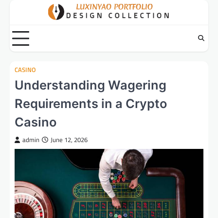
Skip
to
content
CASINO
Understanding Wagering
Requirements in a Crypto
Casino
admin
June 12, 2026