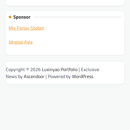
Sponsor
Mix Parlay Sbobet
Idngoal Asia
Copyright © 2026
Luxinyao Portfolio
| Exclusive
News by
Ascendoor
| Powered by
WordPress
.