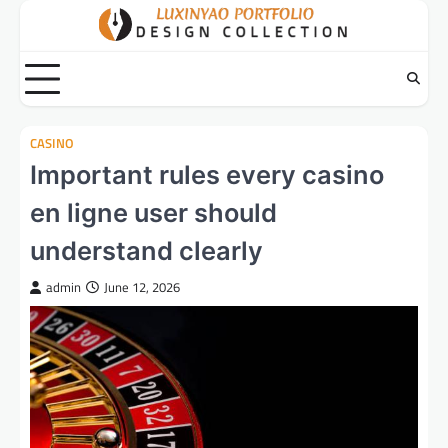
Skip
to
content
CASINO
Important rules every casino
en ligne user should
understand clearly
admin
June 12, 2026