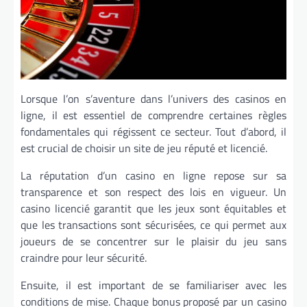
Lorsque l’on s’aventure dans l’univers des casinos en
ligne, il est essentiel de comprendre certaines règles
fondamentales qui régissent ce secteur. Tout d’abord, il
est crucial de choisir un site de jeu réputé et licencié.
La réputation d’un casino en ligne repose sur sa
transparence et son respect des lois en vigueur. Un
casino licencié garantit que les jeux sont équitables et
que les transactions sont sécurisées, ce qui permet aux
joueurs de se concentrer sur le plaisir du jeu sans
craindre pour leur sécurité.
Ensuite, il est important de se familiariser avec les
conditions de mise. Chaque bonus proposé par un casino