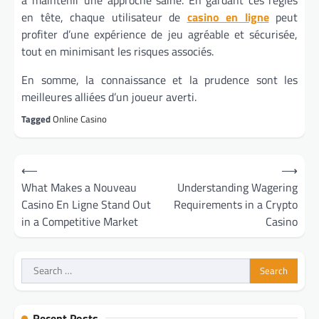
en tête, chaque utilisateur de
casino en ligne
peut
profiter d’une expérience de jeu agréable et sécurisée,
tout en minimisant les risques associés.
En somme, la connaissance et la prudence sont les
meilleures alliées d’un joueur averti.
Tagged
Online Casino
Post
⟵
⟶
navigation
What Makes a Nouveau
Understanding Wagering
Casino En Ligne Stand Out
Requirements in a Crypto
in a Competitive Market
Casino
Search
for:
Recent Posts