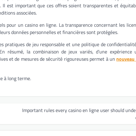
me. Il est important que ces offres soient transparentes et équitabl
ditions associées.
iels pour un casino en ligne. La transparence concernant les licen
leurs données personnelles et financières sont protégées.
ratiques de jeu responsable et une politique de confidentialité
En résumé, la combinaison de jeux variés, d’une expérience ut
ctives et de mesures de sécurité rigoureuses permet à un
nouveau 
te à long terme.
Important rules every casino en ligne user should und