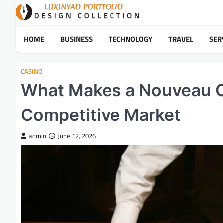
Skip
to
content
HOME
BUSINESS
TECHNOLOGY
TRAVEL
SER
CASINO
What Makes a Nouveau Ca
Competitive Market
admin
June 12, 2026