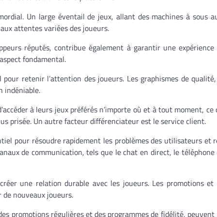
imordial. Un large éventail de jeux, allant des machines à sous a
 aux attentes variées des joueurs.
loppeurs réputés, contribue également à garantir une expérience
e aspect fondamental.
l pour retenir l’attention des joueurs. Les graphismes de qualité,
n indéniable.
’accéder à leurs jeux préférés n’importe où et à tout moment, ce 
 prisée. Un autre facteur différenciateur est le service client.
ntiel pour résoudre rapidement les problèmes des utilisateurs et 
canaux de communication, tels que le chat en direct, le téléphone e
 créer une relation durable avec les joueurs. Les promotions et
r de nouveaux joueurs.
des promotions régulières et des programmes de fidélité, peuvent i