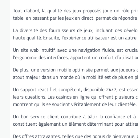
Tout d’abord, la qualité des jeux proposés joue un rôle pr
table, en passant par les jeux en direct, permet de répondre
La diversité des fournisseurs de jeux, incluant des déve
haute qualité. Ensuite, l’expérience utilisateur est un autr
Un site web intuitif, avec une navigation fluide, est crucia
l’ergonomie des interfaces, apportent un confort d’utilisatio
De plus, une version mobile optimisée permet aux joueurs d
atout majeur dans un monde où la mobilité est de plus en plus
Un support réactif et compétent, disponible 24/7, est esse
leurs questions. Les casinos en ligne qui offrent plusieurs 
montrent qu’ils se soucient véritablement de leur clientèle.
Un bon service client contribue à bâtir la confiance et à
constituent également un élément déterminant pour attire
Des offres attrayantes, telles que des bonus de bienvenue, 