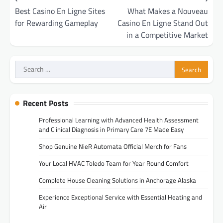
navigation
Best Casino En Ligne Sites
What Makes a Nouveau
for Rewarding Gameplay
Casino En Ligne Stand Out
in a Competitive Market
Search
for:
Recent Posts
Professional Learning with Advanced Health Assessment
and Clinical Diagnosis in Primary Care 7E Made Easy
Shop Genuine NieR Automata Official Merch for Fans
Your Local HVAC Toledo Team for Year Round Comfort
Complete House Cleaning Solutions in Anchorage Alaska
Experience Exceptional Service with Essential Heating and
Air