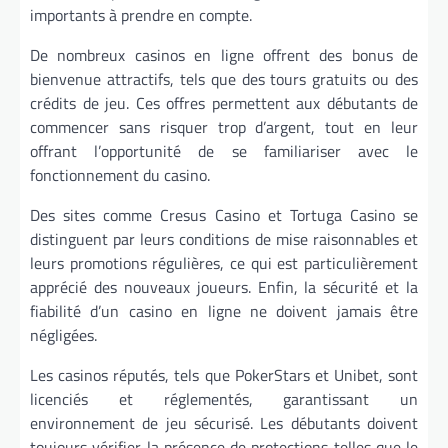
importants à prendre en compte.
De nombreux casinos en ligne offrent des bonus de
bienvenue attractifs, tels que des tours gratuits ou des
crédits de jeu. Ces offres permettent aux débutants de
commencer sans risquer trop d’argent, tout en leur
offrant l’opportunité de se familiariser avec le
fonctionnement du casino.
Des sites comme Cresus Casino et Tortuga Casino se
distinguent par leurs conditions de mise raisonnables et
leurs promotions régulières, ce qui est particulièrement
apprécié des nouveaux joueurs. Enfin, la sécurité et la
fiabilité d’un casino en ligne ne doivent jamais être
négligées.
Les casinos réputés, tels que PokerStars et Unibet, sont
licenciés et réglementés, garantissant un
environnement de jeu sécurisé. Les débutants doivent
toujours vérifier la présence de protections telles que le