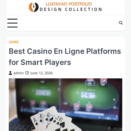
Skip
to
content
GAME
Best Casino En Ligne Platforms
for Smart Players
admin
June 12, 2026