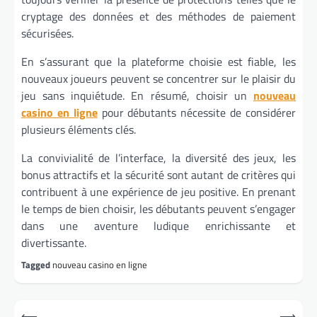
cryptage des données et des méthodes de paiement
sécurisées.
En s’assurant que la plateforme choisie est fiable, les
nouveaux joueurs peuvent se concentrer sur le plaisir du
jeu sans inquiétude. En résumé, choisir un
nouveau
casino en ligne
pour débutants nécessite de considérer
plusieurs éléments clés.
La convivialité de l’interface, la diversité des jeux, les
bonus attractifs et la sécurité sont autant de critères qui
contribuent à une expérience de jeu positive. En prenant
le temps de bien choisir, les débutants peuvent s’engager
dans une aventure ludique enrichissante et
divertissante.
Tagged
nouveau casino en ligne
Post
⟵
⟶