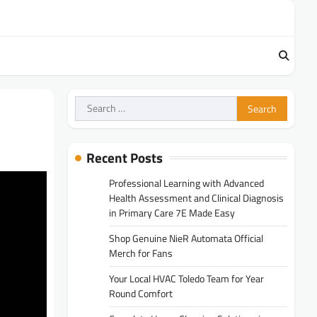
Search
for:
Recent Posts
Professional Learning with Advanced
Health Assessment and Clinical Diagnosis
in Primary Care 7E Made Easy
Shop Genuine NieR Automata Official
Merch for Fans
Your Local HVAC Toledo Team for Year
Round Comfort