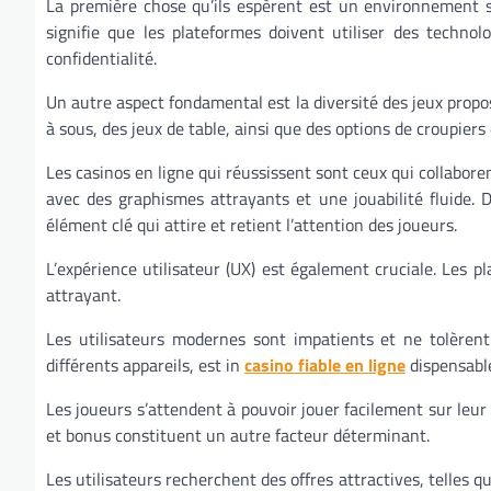
La première chose qu’ils espèrent est un environnement sû
signifie que les plateformes doivent utiliser des techno
confidentialité.
Un autre aspect fondamental est la diversité des jeux propo
à sous, des jeux de table, ainsi que des options de croupiers 
Les casinos en ligne qui réussissent sont ceux qui collabore
avec des graphismes attrayants et une jouabilité fluide. 
élément clé qui attire et retient l’attention des joueurs.
L’expérience utilisateur (UX) est également cruciale. Les p
attrayant.
Les utilisateurs modernes sont impatients et ne tolèrent
différents appareils, est in
casino fiable en ligne
dispensabl
Les joueurs s’attendent à pouvoir jouer facilement sur leur
et bonus constituent un autre facteur déterminant.
Les utilisateurs recherchent des offres attractives, telles 