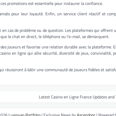
 ces promotions est essentielle pour instaurer la confiance.
ensés pour leur loyauté. Enfin, un service client réactif et com
nt en cas de problème ou de question. Les plateformes qui offrent 
 que le chat en direct, le téléphone ou l’e-mail, se démarquent.
 des joueurs et favorise une relation durable avec la plateforme. 
sino en ligne qui allie sécurité, diversité de jeux, convivialité, 
ui réussiront à bâtir une communauté de joueurs fidèles et satisfa
Latest Casino en Ligne France Updates and
 2026
Luxinyao Portfolio
| Exclusive News by
Ascendoor
| Powered 