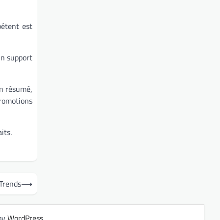
pétent est
un support
En résumé,
promotions
its.
 Trends
⟶
by
WordPress
.