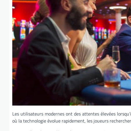
Les utilisateurs modernes ont des attentes élevées lorsqu’i
où la technologie évolue rapidement, les joueurs recherchen