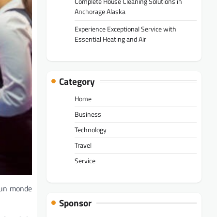
Complete House Cleaning Solutions in
Anchorage Alaska
Experience Exceptional Service with
Essential Heating and Air
Category
Home
Business
Technology
Travel
Service
s un monde
Sponsor