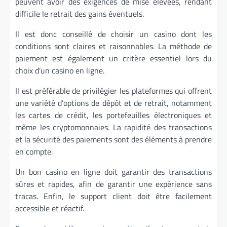
peuvent avoir des exigences de mise élevées, rendant
difficile le retrait des gains éventuels.
Il est donc conseillé de choisir un casino dont les
conditions sont claires et raisonnables. La méthode de
paiement est également un critère essentiel lors du
choix d’un casino en ligne.
Il est préférable de privilégier les plateformes qui offrent
une variété d’options de dépôt et de retrait, notamment
les cartes de crédit, les portefeuilles électroniques et
même les cryptomonnaies. La rapidité des transactions
et la sécurité des paiements sont des éléments à prendre
en compte.
Un bon casino en ligne doit garantir des transactions
sûres et rapides, afin de garantir une expérience sans
tracas. Enfin, le support client doit être facilement
accessible et réactif.