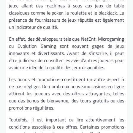
jeux, allant des machines à sous aux jeux de table
classiques comme le poker, la roulette et le blackjack. La
présence de fournisseurs de jeux réputés est également
un indicateur de qualité.
En effet, des développeurs tels que NetEnt, Microgaming
ou Evolution Gaming sont souvent gages de jeux
innovants et divertissants. Avant de s’inscrire, il peut
être judicieux de consulter les avis d’autres joueurs pour
avoir une idée de la qualité des jeux disponibles.
Les bonus et promotions constituent un autre aspect à
ne pas négliger. De nombreux nouveaux casinos en ligne
attirent les joueurs avec des offres attrayantes, telles
que des bonus de bienvenue, des tours gratuits ou des
promotions régulières.
Toutefois, il est important de lire attentivement les
conditions associées à ces offres. Certaines promotions