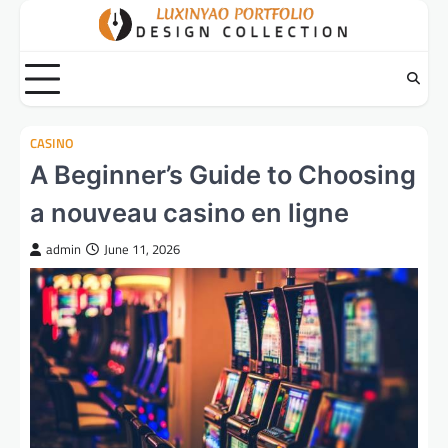
Skip
to
content
CASINO
A Beginner’s Guide to Choosing
a nouveau casino en ligne
admin
June 11, 2026