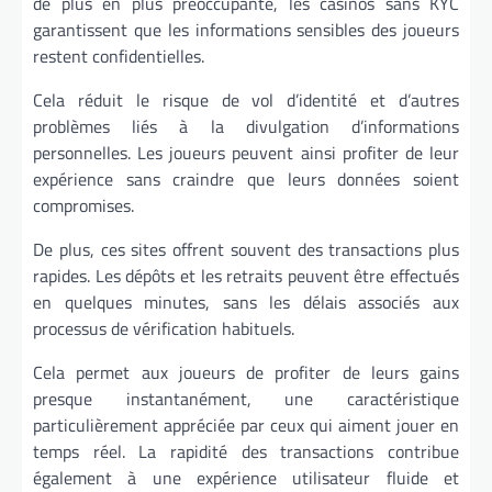
de plus en plus préoccupante, les casinos sans KYC
garantissent que les informations sensibles des joueurs
restent confidentielles.
Cela réduit le risque de vol d’identité et d’autres
problèmes liés à la divulgation d’informations
personnelles. Les joueurs peuvent ainsi profiter de leur
expérience sans craindre que leurs données soient
compromises.
De plus, ces sites offrent souvent des transactions plus
rapides. Les dépôts et les retraits peuvent être effectués
en quelques minutes, sans les délais associés aux
processus de vérification habituels.
Cela permet aux joueurs de profiter de leurs gains
presque instantanément, une caractéristique
particulièrement appréciée par ceux qui aiment jouer en
temps réel. La rapidité des transactions contribue
également à une expérience utilisateur fluide et