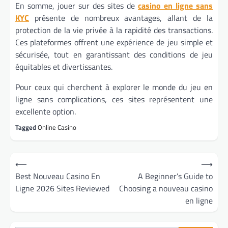
En somme, jouer sur des sites de
casino en ligne sans
KYC
présente de nombreux avantages, allant de la
protection de la vie privée à la rapidité des transactions.
Ces plateformes offrent une expérience de jeu simple et
sécurisée, tout en garantissant des conditions de jeu
équitables et divertissantes.
Pour ceux qui cherchent à explorer le monde du jeu en
ligne sans complications, ces sites représentent une
excellente option.
Tagged
Online Casino
Post
⟵
⟶
navigation
Best Nouveau Casino En
A Beginner’s Guide to
Ligne 2026 Sites Reviewed
Choosing a nouveau casino
en ligne