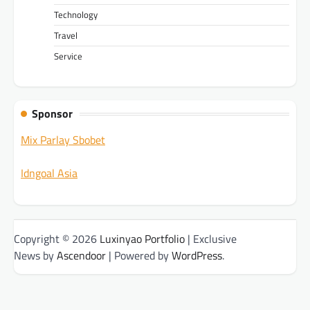
Technology
Travel
Service
Sponsor
Mix Parlay Sbobet
Idngoal Asia
Copyright © 2026
Luxinyao Portfolio
| Exclusive
News by
Ascendoor
| Powered by
WordPress
.