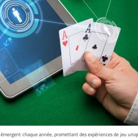
ls émergent chaque année, promettant des expériences de jeu uniq