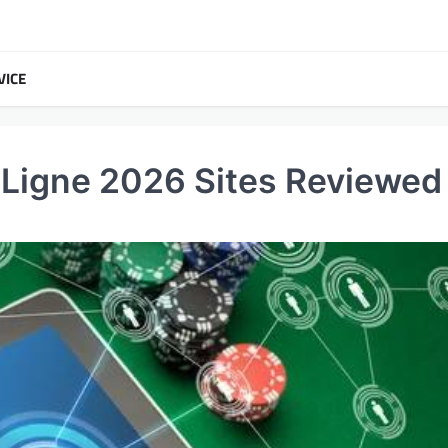
VICE
 Ligne 2026 Sites Reviewed