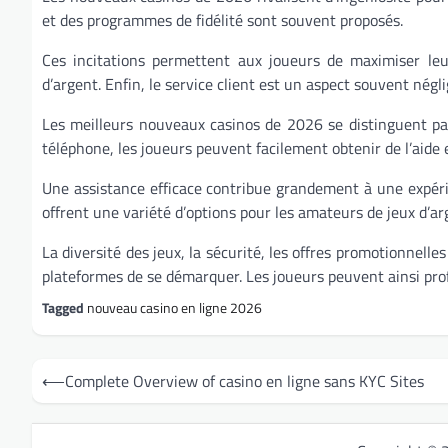
et des programmes de fidélité sont souvent proposés.
Ces incitations permettent aux joueurs de maximiser leur
d’argent. Enfin, le service client est un aspect souvent négl
Les meilleurs nouveaux casinos de 2026 se distinguent par 
téléphone, les joueurs peuvent facilement obtenir de l’aide 
Une assistance efficace contribue grandement à une expéri
offrent une variété d’options pour les amateurs de jeux d’ar
La diversité des jeux, la sécurité, les offres promotionnell
plateformes de se démarquer. Les joueurs peuvent ainsi prof
Tagged
nouveau casino en ligne 2026
Post
⟵
Complete Overview of casino en ligne sans KYC Sites
navigation