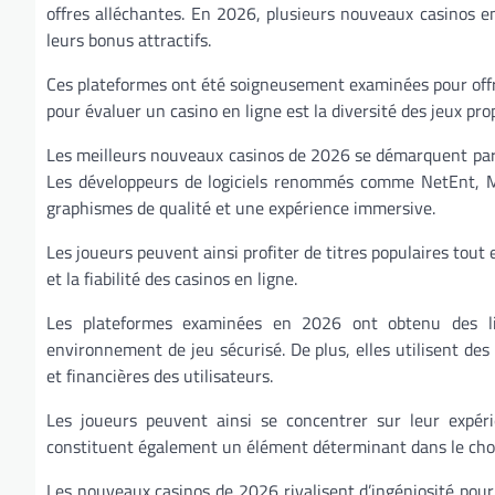
offres alléchantes. En 2026, plusieurs nouveaux casinos en 
leurs bonus attractifs.
Ces plateformes ont été soigneusement examinées pour offrir
pour évaluer un casino en ligne est la diversité des jeux pro
Les meilleurs nouveaux casinos de 2026 se démarquent par 
Les développeurs de logiciels renommés comme NetEnt, M
graphismes de qualité et une expérience immersive.
Les joueurs peuvent ainsi profiter de titres populaires tout
et la fiabilité des casinos en ligne.
Les plateformes examinées en 2026 ont obtenu des lic
environnement de jeu sécurisé. De plus, elles utilisent de
et financières des utilisateurs.
Les joueurs peuvent ainsi se concentrer sur leur expér
constituent également un élément déterminant dans le cho
Les nouveaux casinos de 2026 rivalisent d’ingéniosité pour 