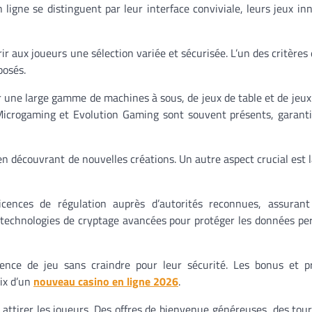
ligne se distinguent par leur interface conviviale, leurs jeux in
 aux joueurs une sélection variée et sécurisée. L’un des critères 
posés.
une large gamme de machines à sous, de jeux de table et de jeux 
icrogaming et Evolution Gaming sont souvent présents, garanti
 en découvrant de nouvelles créations. Un autre aspect crucial est l
ences de régulation auprès d’autorités reconnues, assurant
s technologies de cryptage avancées pour protéger les données pe
ience de jeu sans craindre pour leur sécurité. Les bonus et p
ix d’un
nouveau casino en ligne 2026
.
attirer les joueurs. Des offres de bienvenue généreuses, des tour