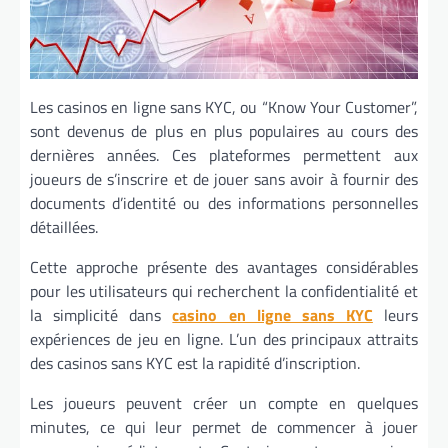
Les casinos en ligne sans KYC, ou “Know Your Customer”,
sont devenus de plus en plus populaires au cours des
dernières années. Ces plateformes permettent aux
joueurs de s’inscrire et de jouer sans avoir à fournir des
documents d’identité ou des informations personnelles
détaillées.
Cette approche présente des avantages considérables
pour les utilisateurs qui recherchent la confidentialité et
la simplicité dans
casino en ligne sans KYC
leurs
expériences de jeu en ligne. L’un des principaux attraits
des casinos sans KYC est la rapidité d’inscription.
Les joueurs peuvent créer un compte en quelques
minutes, ce qui leur permet de commencer à jouer