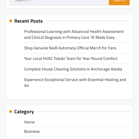
for:
Recent Posts
Professional Learning with Advanced Health Assessment
and Clinical Diagnosis in Primary Care 7E Made Easy
Shop Genuine NieR Automata Official Merch for Fans
Your Local HVAC Toledo Team for Year Round Comfort
Complete House Cleaning Solutions in Anchorage Alaska
Experience Exceptional Service with Essential Heating and
Air
Category
Home
Business